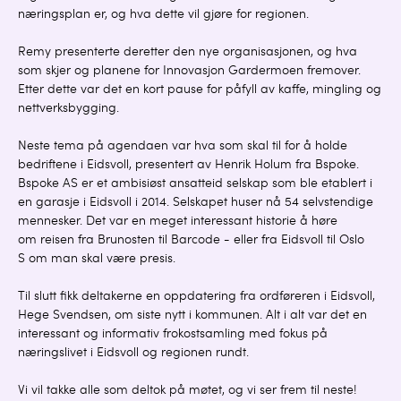
næringsplan er, og hva dette vil gjøre for regionen.
Remy presenterte deretter den nye organisasjonen, og hva
som skjer og planene for Innovasjon Gardermoen fremover.
Etter dette var det en kort pause for påfyll av kaffe, mingling og
nettverksbygging.
Neste tema på agendaen var hva som skal til for å holde
bedriftene i Eidsvoll, presentert av Henrik Holum fra Bspoke.
Bspoke AS er et ambisiøst ansatteid selskap som ble etablert i
en garasje i Eidsvoll i 2014. Selskapet huser nå 54 selvstendige
mennesker. Det var en meget interessant historie å høre
om reisen fra Brunosten til Barcode - eller fra Eidsvoll til Oslo
S om man skal være presis.
Til slutt fikk deltakerne en oppdatering fra ordføreren i Eidsvoll,
Hege Svendsen, om siste nytt i kommunen. Alt i alt var det en
interessant og informativ frokostsamling med fokus på
næringslivet i Eidsvoll og regionen rundt.
Vi vil takke alle som deltok på møtet, og vi ser frem til neste!