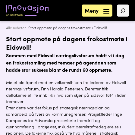
Meny
Alle nyheter
|
Stort oppmøte på dagens frokostmøte i Eidsvoll!
Stort oppmøte på dagens frokostmøte i
Eidsvoll!
Sammen med Eidsvoll næringslivsforum holdt vi i dag
en frokostsamling med temaer på agendaen som
hadde stor suksess blant de rundt 60 oppmøtte.
Møtet ble åpnet med en velkomsthilsen fra lederen av Eidsvoll
næringslivsforum, Finn Harald Pettersen. Deretter fikk
deltakerne et lite innblikk i hva som skjer på Eidsvoll 1814 i tiden
fremover.
Etter dette var det fokus på strategisk næringsplan og
samarbeid på tvers av kommunegrenser. Prosjektleder Inge
Kampenes fra Advansia presenterte fremdrift og
gjennomføring i prosjektet, inkludert bærekraftredegjørelse i
regionen. Deltakerne fikk også vite hva målene i strategisk