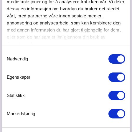
mediefunksjoner og for å analysere trafikken vår. Vi deler
dessuten informasjon om hvordan du bruker nettstedet
vårt, med partnerne våre innen sosiale medier,
annonsering og analysearbeid, som kan kombinere den
med annen informasjon du har gjort tilgjengelig for dem,
Duft.no: Designer og skaper "Duften av din
eller som de har samlet inn gjennom din bruk av
tjenestene deres.
merkevare"
Samtykkevalg
10.07.2026
Nødvendig
Luktesansen er den kraftigste og mest emosjonelle av
alle sansene, og er direkte knyttet til minnet.
Egenskaper
Verdien av en egen
signaturduft
for ditt
Statistikk
merkevare er undervurdert, mener eier og
gründer av Duft.no, Joachim Aulie.
Markedsføring