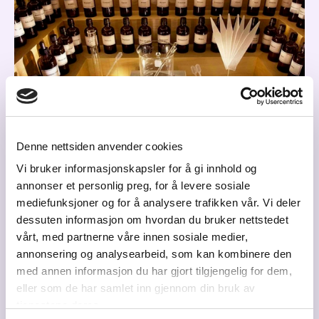
Denne nettsiden anvender cookies
Duft.no: Designer og skaper "Duften av din
Vi bruker informasjonskapsler for å gi innhold og
annonser et personlig preg, for å levere sosiale
merkevare"
mediefunksjoner og for å analysere trafikken vår. Vi deler
10.07.2026
dessuten informasjon om hvordan du bruker nettstedet
vårt, med partnerne våre innen sosiale medier,
Luktesansen er den kraftigste og mest emosjonelle av
annonsering og analysearbeid, som kan kombinere den
alle sansene, og er direkte knyttet til minnet.
med annen informasjon du har gjort tilgjengelig for dem,
eller som de har samlet inn gjennom din bruk av
tjenestene deres.
Verdien av en egen
signaturduft
for ditt