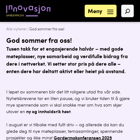
Meny
Alle nyheter
|
God sommer fra oss!
God sommer fra oss!
Tusen takk for et engasjerende halvår – med gode
møteplasser, nye samarbeid og verdifulle bidrag fra
dere i nettverket. Vi setter
stor pris
på dere alle –
enten dere har deltatt aktivt eller heiet på avstand.
I løpet av sommeren blir det litt roligere utad fra vår side.
Nyhetsbrevene tar en liten pause, og vi bruker tiden til å gjøre
mye spennende som vi skal snakke mer om hva som skjer
utover en
ny og innholdsrik høst
.
I august er vi tilbake med fullt driv – og allerede da kan du
glede deg til nye møteplasser, temasamlinger, spennende
prosjekter og ikke minst
Gardermokonferansen 2025