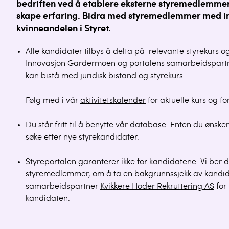
bedriften ved å etablere eksterne styremedlemmer.
skape erfaring. Bidra med styremedlemmer med in
kvinneandelen i Styret.
Alle kandidater tilbys å delta på relevante styreku
Innovasjon Gardermoen og portalens samarbeidspartn
kan bistå med juridisk bistand og styrekurs.
Følg med i vår
aktivitetskalender
for aktuelle kurs og f
Du står fritt til å benytte vår database. Enten du ønsk
søke etter nye styrekandidater.
Styreportalen garanterer ikke for kandidatene. Vi ber d
styremedlemmer, om å ta en bakgrunnssjekk av kandid
samarbeidspartner
Kvikkere Hoder Rekruttering AS
for 
kandidaten.