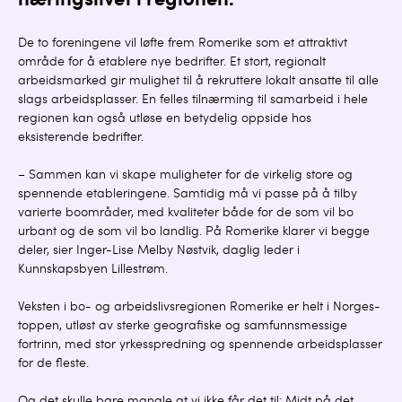
næringslivet i regionen.
De to foreningene vil løfte frem Romerike som et attraktivt
område for å etablere nye bedrifter. Et stort, regionalt
arbeidsmarked gir mulighet til å rekruttere lokalt ansatte til alle
slags arbeidsplasser. En felles tilnærming til samarbeid i hele
regionen kan også utløse en betydelig oppside hos
eksisterende bedrifter.
– Sammen kan vi skape muligheter for de virkelig store og
spennende etableringene. Samtidig må vi passe på å tilby
varierte boområder, med kvaliteter både for de som vil bo
urbant og de som vil bo landlig. På Romerike klarer vi begge
deler, sier Inger-Lise Melby Nøstvik, daglig leder i
Kunnskapsbyen Lillestrøm.
Veksten i bo- og arbeidslivsregionen Romerike er helt i Norges-
toppen, utløst av sterke geografiske og samfunnsmessige
fortrinn, med stor yrkesspredning og spennende arbeidsplasser
for de fleste.