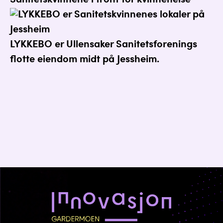
Sanitetskvinnene i front for kvinnehelse
LYKKEBO er Ullensaker Sanitetsforenings
flotte eiendom midt på Jessheim.