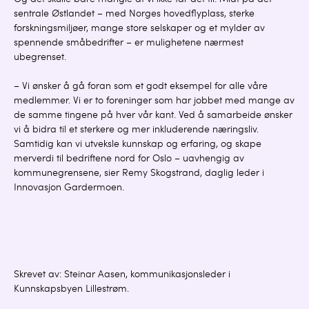
Og det skulle bare mangle at vi ikke får det til: Midt på det
sentrale Østlandet – med Norges hovedflyplass, sterke
forskningsmiljøer, mange store selskaper og et mylder av
spennende småbedrifter – er mulighetene nærmest
ubegrenset.
– Vi ønsker å gå foran som et godt eksempel for alle våre
medlemmer. Vi er to foreninger som har jobbet med mange av
de samme tingene på hver vår kant. Ved å samarbeide ønsker
vi å bidra til et sterkere og mer inkluderende næringsliv.
Samtidig kan vi utveksle kunnskap og erfaring, og skape
merverdi til bedriftene nord for Oslo – uavhengig av
kommunegrensene, sier Remy Skogstrand, daglig leder i
Innovasjon Gardermoen.
Skrevet av: Steinar Aasen, kommunikasjonsleder i
Kunnskapsbyen Lillestrøm.