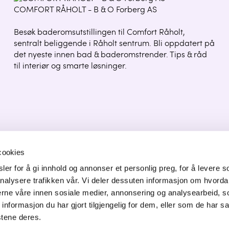
COMFORT RÅHOLT - B & O Forberg AS
Besøk baderomsutstillingen til Comfort Råholt,
sentralt beliggende i Råholt sentrum. Bli oppdatert på
det nyeste innen bad & baderomstrender. Tips & råd
til interiør og smarte løsninger.
cookies
er for å gi innhold og annonser et personlig preg, for å levere s
ONTAKT OSS
nalysere trafikken vår. Vi deler dessuten informasjon om hvorda
nerne våre innen sosiale medier, annonsering og analysearbeid, 
orgata 6,
formasjon du har gjort tilgjengelig for dem, eller som de har sa
50 Jessheim
stene deres.
f: 64 82 22 90