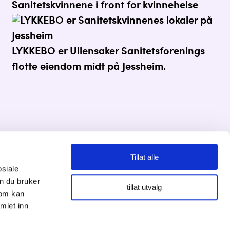
Sanitetskvinnene i front for kvinnehelse
LYKKEBO er Ullensaker Sanitetsforenings
flotte eiendom midt på Jessheim.
Tillat alle
osiale
Personvernserklæring
n du bruker
tillat utvalg
som kan
Cookies informasjon
mlet inn