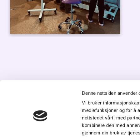
Denne nettsiden anvender 
Vi bruker informasjonskapsl
K
mediefunksjoner og for å a
St
nettstedet vårt, med part
20
kombinere den med annen in
Tl
gjennom din bruk av tjene
p