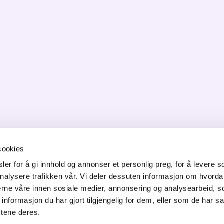
cookies
er for å gi innhold og annonser et personlig preg, for å levere s
ONTAKT OSS
nalysere trafikken vår. Vi deler dessuten informasjon om hvorda
orgata 6,
nerne våre innen sosiale medier, annonsering og analysearbeid, 
50 Jessheim
formasjon du har gjort tilgjengelig for dem, eller som de har sa
f: 64 82 22 90
stene deres.
ost@innovasjon-gardermoen.no