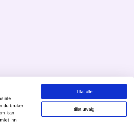
Tillat alle
Personvernserklæring
osiale
n du bruker
tillat utvalg
Cookies informasjon
som kan
mlet inn