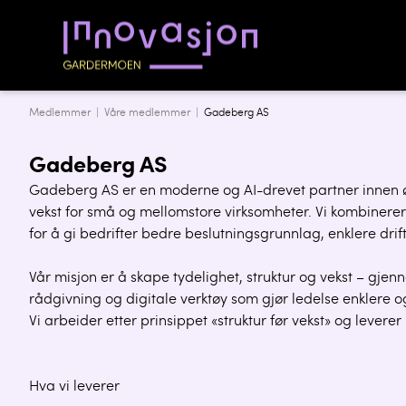
Medlemmer |
Våre medlemmer
|
Gadeberg AS
Gadeberg AS
Gadeberg AS er en moderne og AI-drevet partner innen ø
vekst for små og mellomstore virksomheter. Vi kombinerer 
for å gi bedrifter bedre beslutningsgrunnlag, enklere drif
Vår misjon er å skape tydelighet, struktur og vekst – gjen
rådgivning og digitale verktøy som gjør ledelse enklere og
Vi arbeider etter prinsippet «struktur før vekst» og levere
Hva vi leverer