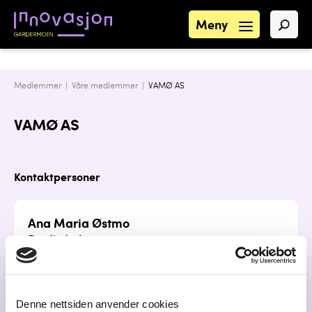
Meny
Medlemmer |
Våre medlemmer
|
VAMØ AS
VAMØ AS
Kontaktpersoner
Ana Maria Østmo
Daglig leder
post@designbyvamo.no
45455421
Denne nettsiden anvender cookies