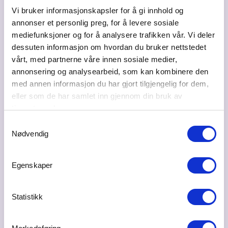
Vi bruker informasjonskapsler for å gi innhold og
annonser et personlig preg, for å levere sosiale
Besøksadresse
mediefunksjoner og for å analysere trafikken vår. Vi deler
Storgata 6, 2050 Jessheim
dessuten informasjon om hvordan du bruker nettstedet
vårt, med partnerne våre innen sosiale medier,
Postadresse
annonsering og analysearbeid, som kan kombinere den
Myrringen 82, 2052 Jessheim
med annen informasjon du har gjort tilgjengelig for dem,
Bransje
eller som de har samlet inn gjennom din bruk av
Arkitekt
tjenestene deres.
Samtykkevalg
Web
Nødvendig
www.designbyvamo.no
Ta kontakt
Egenskaper
post@designbyvamo.no
Statistikk
45455421