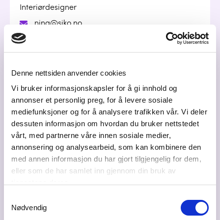
Interiørdesigner
nina@siko.no
97675638
Denne nettsiden anvender cookies
Marcus Ljungh
Vi bruker informasjonskapsler for å gi innhold og
Salgssjef
annonser et personlig preg, for å levere sosiale
mediefunksjoner og for å analysere trafikken vår. Vi deler
marcus@siko.no
dessuten informasjon om hvordan du bruker nettstedet
917 30 260
vårt, med partnerne våre innen sosiale medier,
annonsering og analysearbeid, som kan kombinere den
med annen informasjon du har gjort tilgjengelig for dem,
eller som de har samlet inn gjennom din bruk av
Stian Andre Holmedahl
tjenestene deres.
Daglig Leder
Samtykkevalg
stian@siko.no
Nødvendig
90 57 57 90