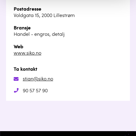
Postadresse
Voldgata 15, 2000 Lillestrøm
Bransje
Handel - engros, detalj
Web
www.siko.no
Ta kontakt
stian@siko.no
90 57 57 90