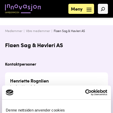
Meny
Medlemmer |
Våre medlemmer
|
Flaen Sag & Høvleri AS
Flaen Sag & Høvleri AS
Kontaktpersoner
Henriette Rognlien
Leder Handel
henriette@flaen.no
92085539
Denne nettsiden anvender cookies