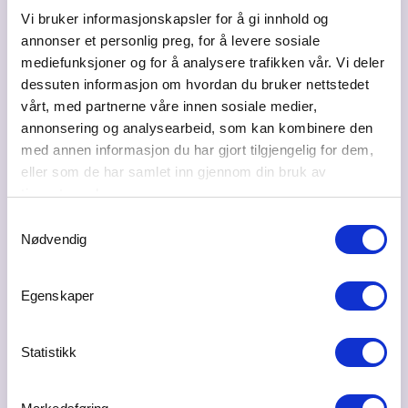
Vi bruker informasjonskapsler for å gi innhold og
annonser et personlig preg, for å levere sosiale
Besøksadresse
mediefunksjoner og for å analysere trafikken vår. Vi deler
Rognlivegen 45, 2090 Hurdal
dessuten informasjon om hvordan du bruker nettstedet
vårt, med partnerne våre innen sosiale medier,
Postadresse
annonsering og analysearbeid, som kan kombinere den
Høversjøvegen 51, 2090 Hurdal
med annen informasjon du har gjort tilgjengelig for dem,
Bransje
eller som de har samlet inn gjennom din bruk av
Advokat
tjenestene deres.
Samtykkevalg
Web
Nødvendig
flaen.no
Ta kontakt
Egenskaper
henriette@flaen.no
Statistikk
92085539