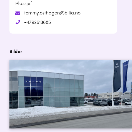
Plassjef
tommy.osthagen@bilia.no
+4792613685
Bilder