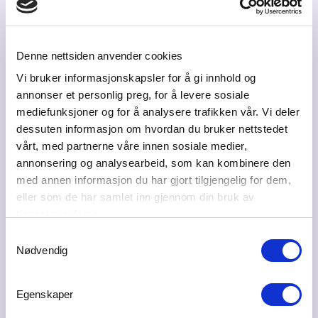
Inger-Lise M. Nøstvik
Daglig leder
Denne nettsiden anvender cookies
il@kunnskapsbyen.no
Vi bruker informasjonskapsler for å gi innhold og
annonser et personlig preg, for å levere sosiale
+479326337
mediefunksjoner og for å analysere trafikken vår. Vi deler
dessuten informasjon om hvordan du bruker nettstedet
vårt, med partnerne våre innen sosiale medier,
annonsering og analysearbeid, som kan kombinere den
Besøksadresse
med annen informasjon du har gjort tilgjengelig for dem,
Sørumsgata 1 A, 2004 Lillestrøm
eller som de har samlet inn gjennom din bruk av
Postadresse
tjenestene deres.
Sørumsgata 1 A, 2004 Lillestrøm
Samtykkevalg
Nødvendig
Bransje
Næringsforeninger
Egenskaper
Web
www.kunnskapsbyen.no