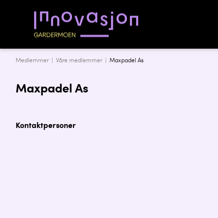
Medlemmer |
Våre medlemmer
|
Maxpadel As
Maxpadel As
Kontaktpersoner