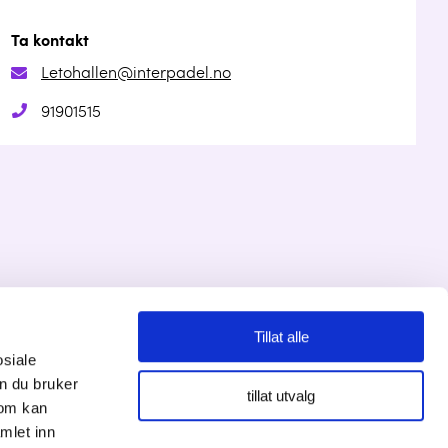
Ta kontakt
Letohallen@interpadel.no
91901515
Tillat alle
Personvernserklæring
osiale
n du bruker
tillat utvalg
Cookies informasjon
som kan
mlet inn