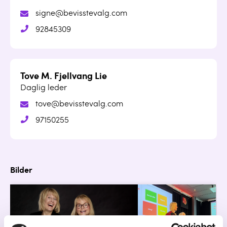
signe@bevisstevalg.com
92845309
Tove M. Fjellvang Lie
Daglig leder
tove@bevisstevalg.com
97150255
Bilder