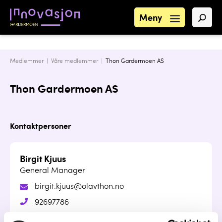
Meny
Medlemmer |
Våre medlemmer
|
Thon Gardermoen AS
Thon Gardermoen AS
Kontaktpersoner
Birgit Kjuus
General Manager
birgit.kjuus@olavthon.no
92697786