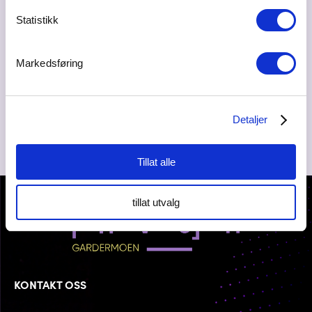
Statistikk
Ta kontakt
birgit.kjuus@olavthon.no
Markedsføring
63 92 94 00
Detaljer
Tillat alle
tillat utvalg
KONTAKT OSS