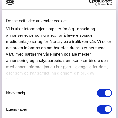
Trude Paulsen
Hotellsjef
Denne nettsiden anvender cookies
trude.paulsen@olavthon.no
Vi bruker informasjonskapsler for å gi innhold og
annonser et personlig preg, for å levere sosiale
47751431
mediefunksjoner og for å analysere trafikken vår. Vi deler
dessuten informasjon om hvordan du bruker nettstedet
vårt, med partnerne våre innen sosiale medier,
annonsering og analysearbeid, som kan kombinere den
Besøksadresse
med annen informasjon du har gjort tilgjengelig for dem,
Stenersgata 2, 0184 OSLO
eller som de har samlet inn gjennom din bruk av
Postadresse
tjenestene deres.
Postboks 489 Sentrum, 0105 OSLO
Samtykkevalg
Nødvendig
Bransje
Hotell - overnatting, kurs og konferanse, kongress
Egenskaper
Web
www.thonhotels.no/osloairport