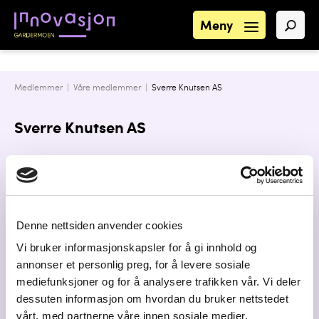
Meny
Medlemmer |
Våre medlemmer
|
Sverre Knutsen AS
Sverre Knutsen AS
Kontaktpersoner
Denne nettsiden anvender cookies
Besøksadresse
Vi bruker informasjonskapsler for å gi innhold og
Frogner, 2040 KLØFTA
annonser et personlig preg, for å levere sosiale
Postadresse
mediefunksjoner og for å analysere trafikken vår. Vi deler
Frogner Stokkervegen 11B, 2040 KLØFTA
dessuten informasjon om hvordan du bruker nettstedet
vårt, med partnerne våre innen sosiale medier,