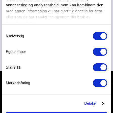
Bransje
annonsering og analysearbeid, som kan kombinere den
Eiendom - utvikling, meglere og næring
med annen informasjon du har gjort tilgjengelig for dem,
eller som de har samlet inn gjennom din bruk av
Ta kontakt
tjenestene deres.
frognermoen@me.com
Samtykkevalg
Nødvendig
90513725
Egenskaper
Statistikk
Markedsføring
Detaljer
KONTAKT OSS