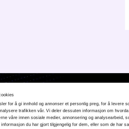
ONTAKT OSS
cookies
er for å gi innhold og annonser et personlig preg, for å levere s
orgata 6,
nalysere trafikken vår. Vi deler dessuten informasjon om hvorda
50 Jessheim
nerne våre innen sosiale medier, annonsering og analysearbeid, 
f: 64 82 22 90
formasjon du har gjort tilgjengelig for dem, eller som de har sa
ost@innovasjon-gardermoen.no