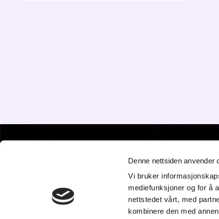
K
Denne nettsiden anvender 
Vi bruker informasjonskapsl
St
mediefunksjoner og for å a
20
nettstedet vårt, med part
Tl
kombinere den med annen in
p