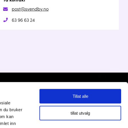
Ta kontakt
post@svendby.no
63 96 63 24
Personvernserklæring
Tillat alle
Cookies informasjon
osiale
n du bruker
tillat utvalg
som kan
mlet inn