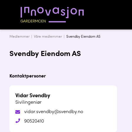
Medlemmer |
Våre medlemmer
|
Svendby Eiendom AS
Svendby Eiendom AS
Kontaktpersoner
Vidar Svendby
Sivilingeniør
vidar.svendby@svendby.no
90520410