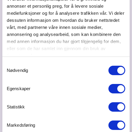
Besøksadresse
annonser et personlig preg, for å levere sosiale
Rådhusgata 4, 2150 Årnes
mediefunksjoner og for å analysere trafikken vår. Vi deler
dessuten informasjon om hvordan du bruker nettstedet
Postadresse
vårt, med partnerne våre innen sosiale medier,
Postboks 114, 2151 ÅRNES
annonsering og analysearbeid, som kan kombinere den
Bransje
med annen informasjon du har gjort tilgjengelig for dem,
Kommune
eller som de har samlet inn gjennom din bruk av
tjenestene deres.
Web
www.nes.kommune.no
Samtykkevalg
Nødvendig
Ta kontakt
Egenskaper
postmottak@nes.kommune.no
66104000
Statistikk
Markedsføring