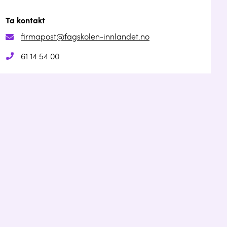
Ta kontakt
firmapost@fagskolen-innlandet.no
61 14 54 00