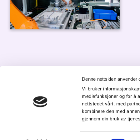
Denne nettsiden anvender 
Vi bruker informasjonskapsl
mediefunksjoner og for å a
K
nettstedet vårt, med part
kombinere den med annen in
St
gjennom din bruk av tjene
20
Tl
p
Samtykkevalg