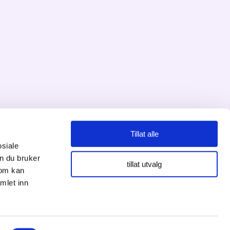
Tillat alle
osiale
n du bruker
Personvernserklæring
tillat utvalg
som kan
mlet inn
Cookies informasjon