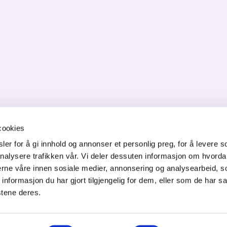
cookies
er for å gi innhold og annonser et personlig preg, for å levere s
nalysere trafikken vår. Vi deler dessuten informasjon om hvorda
ONTAKT OSS
nerne våre innen sosiale medier, annonsering og analysearbeid, 
formasjon du har gjort tilgjengelig for dem, eller som de har sa
orgata 6,
stene deres.
50 Jessheim
f: 64 82 22 90
ost@innovasjon-gardermoen.no