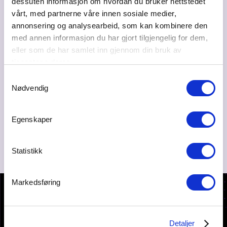
dessuten informasjon om hvordan du bruker nettstedet
Bransje
Luftfart - privat og offentlig
vårt, med partnerne våre innen sosiale medier,
annonsering og analysearbeid, som kan kombinere den
Web
med annen informasjon du har gjort tilgjengelig for dem,
avinor.no
eller som de har samlet inn gjennom din bruk av
tjenestene deres.
Ta kontakt
Samtykkevalg
bent.arne.skatvedt@avinor.no
Nødvendig
64812000
Egenskaper
Statistikk
Markedsføring
Detaljer