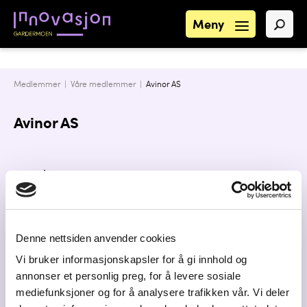
Meny
Medlemmer |
Våre medlemmer
|
Avinor AS
Avinor AS
Kontaktpersoner
Besøksadresse
Denne nettsiden anvender cookies
Dronning Eufemias gate 6, 0191 OSLO
Vi bruker informasjonskapsler for å gi innhold og
Postadresse
annonser et personlig preg, for å levere sosiale
Postboks 150, 2061 GARDERMOEN
mediefunksjoner og for å analysere trafikken vår. Vi deler