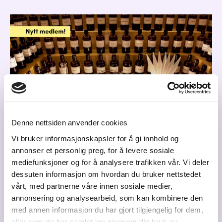
Denne nettsiden anvender cookies
Vi bruker informasjonskapsler for å gi innhold og
annonser et personlig preg, for å levere sosiale
Duft.no: Designer og skaper "Duften av din
mediefunksjoner og for å analysere trafikken vår. Vi deler
merkevare"
dessuten informasjon om hvordan du bruker nettstedet
vårt, med partnerne våre innen sosiale medier,
10.07.2026
annonsering og analysearbeid, som kan kombinere den
med annen informasjon du har gjort tilgjengelig for dem,
Luktesansen er den kraftigste og mest emosjonelle av
eller som de har samlet inn gjennom din bruk av