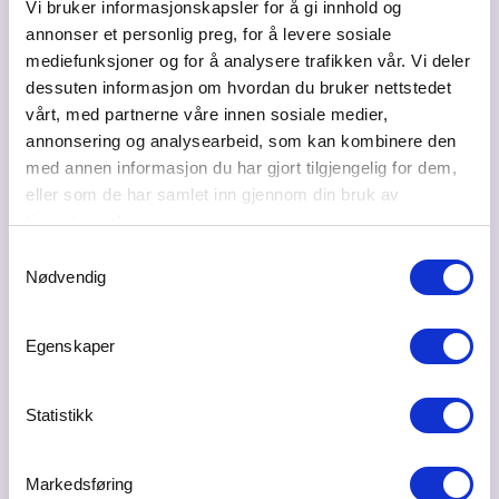
Vi bruker informasjonskapsler for å gi innhold og
gründer av Duft.no, Joachim Aulie.
annonser et personlig preg, for å levere sosiale
mediefunksjoner og for å analysere trafikken vår. Vi deler
dessuten informasjon om hvordan du bruker nettstedet
vårt, med partnerne våre innen sosiale medier,
annonsering og analysearbeid, som kan kombinere den
med annen informasjon du har gjort tilgjengelig for dem,
eller som de har samlet inn gjennom din bruk av
tjenestene deres.
Samtykkevalg
Nødvendig
Egenskaper
Statistikk
COMFORT RÅHOLT kan by på 400m2 med
baderomsinspirasjon
Markedsføring
10.07.2026