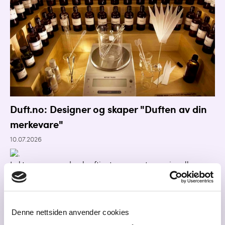
Duft.no: Designer og skaper "Duften av din
merkevare"
10.07.2026
Luktesansen er den kraftigste og mest emosjonelle av
alle sansene, og er direkte knyttet til minnet.
Verdien av en egen
signaturduft
for ditt
Denne nettsiden anvender cookies
merkevare er undervurdert, mener eier og