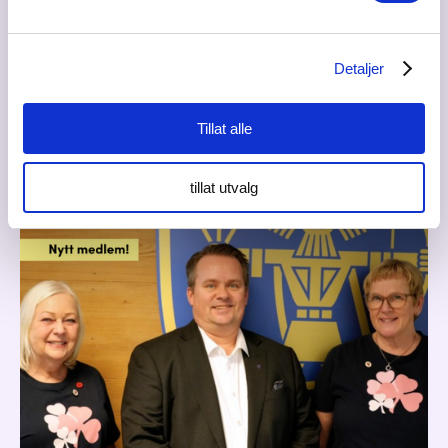
COMFORT RÅHOLT - B & O Forberg AS
Detaljer
Besøk baderomsutstillingen til Comfort Råholt, sentralt
beliggende i Råholt sentrum. Bli oppdatert på det
Tillat alle
nyeste innen bad & baderomstrender. Tips & råd til
interiør og smarte løsninger.
tillat utvalg