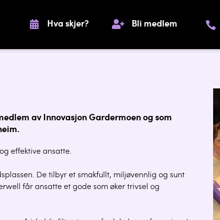
Hva skjer?
Bli medlem
m medlem av Innovasjon Gardermoen og som
sheim.
g effektive ansatte.
plassen. De tilbyr et smakfullt, miljøvennlig og sunt
erwell får ansatte et gode som øker trivsel og