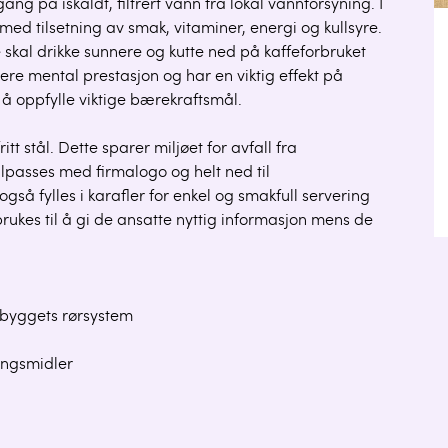
ang på iskaldt, filtrert vann fra lokal vannforsyning. I
 med tilsetning av smak, vitaminer, energi og kullsyre.
e skal drikke sunnere og kutte ned på kaffeforbruket
e mental prestasjon og har en viktig effekt på
l å oppfylle viktige bærekraftsmål.
tt stål. Dette sparer miljøet for avfall fra
ilpasses med firmalogo og helt ned til
så fylles i karafler for enkel og smakfull servering
rukes til å gi de ansatte nyttig informasjon mens de
å byggets rørsystem
ningsmidler