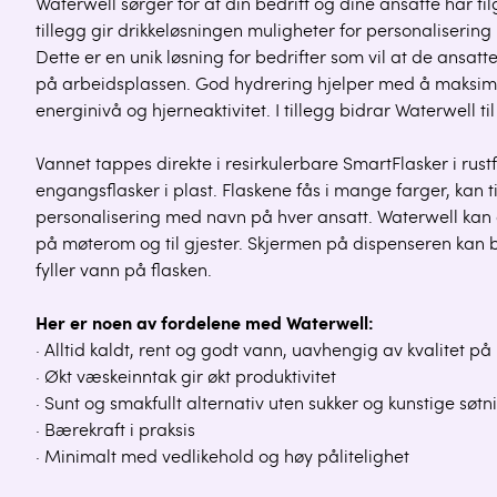
Waterwell sørger for at din bedrift og dine ansatte har tilg
tillegg gir drikkeløsningen muligheter for personalisering
Dette er en unik løsning for bedrifter som vil at de ansatt
på arbeidsplassen. God hydrering hjelper med å maksimer
energinivå og hjerneaktivitet. I tillegg bidrar Waterwell ti
Vannet tappes direkte i resirkulerbare SmartFlasker i rustfri
engangsflasker i plast. Flaskene fås i mange farger, kan t
personalisering med navn på hver ansatt. Waterwell kan og
på møterom og til gjester. Skjermen på dispenseren kan b
fyller vann på flasken.
Her er noen av fordelene med Waterwell:
· Alltid kaldt, rent og godt vann, uavhengig av kvalitet p
· Økt væskeinntak gir økt produktivitet
· Sunt og smakfullt alternativ uten sukker og kunstige søt
· Bærekraft i praksis
· Minimalt med vedlikehold og høy pålitelighet