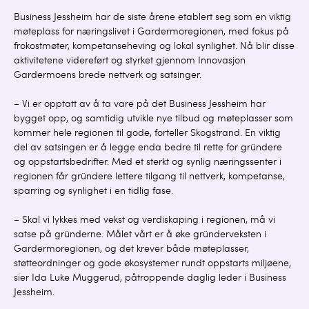
Business Jessheim har de siste årene etablert seg som en viktig
møteplass for næringslivet i Gardermoregionen, med fokus på
frokostmøter, kompetanseheving og lokal synlighet. Nå blir disse
aktivitetene videreført og styrket gjennom Innovasjon
Gardermoens brede nettverk og satsinger.
– Vi er opptatt av å ta vare på det Business Jessheim har
bygget opp, og samtidig utvikle nye tilbud og møteplasser som
kommer hele regionen til gode, forteller Skogstrand. En viktig
del av satsingen er å legge enda bedre til rette for gründere
og oppstartsbedrifter. Med et sterkt og synlig næringssenter i
regionen får gründere lettere tilgang til nettverk, kompetanse,
sparring og synlighet i en tidlig fase.
– Skal vi lykkes med vekst og verdiskaping i regionen, må vi
satse på gründerne. Målet vårt er å øke gründerveksten i
Gardermoregionen, og det krever både møteplasser,
støtteordninger og gode økosystemer rundt oppstarts miljøene,
sier Ida Luke Muggerud, påtroppende daglig leder i Business
Jessheim.