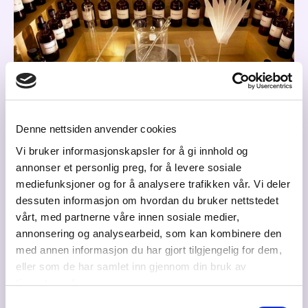
Denne nettsiden anvender cookies
Duft.no: Designer og skaper "Duften av din
Vi bruker informasjonskapsler for å gi innhold og
merkevare"
annonser et personlig preg, for å levere sosiale
10.07.2026
mediefunksjoner og for å analysere trafikken vår. Vi deler
dessuten informasjon om hvordan du bruker nettstedet
Luktesansen er den kraftigste og mest emosjonelle av
vårt, med partnerne våre innen sosiale medier,
alle sansene, og er direkte knyttet til minnet.
annonsering og analysearbeid, som kan kombinere den
med annen informasjon du har gjort tilgjengelig for dem,
eller som de har samlet inn gjennom din bruk av
Verdien av en egen
signaturduft
for ditt
tjenestene deres.
merkevare er undervurdert, mener eier og
Samtykkevalg