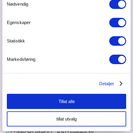
gründer av Duft.no, Joachim Aulie.
Nødvendig
Egenskaper
Statistikk
Markedsføring
Detaljer
Tillat alle
COMFORT RÅHOLT kan by på 400m2 med
baderomsinspirasjon
tillat utvalg
10.07.2026