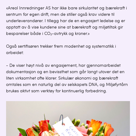
«Areol Innredninger AS har ikke bare sirkularitet og bærekraft i
sentrum for egen drift, men de stiller også krav videre til
underleverandører. I tillegg har de en engasjert ledelse og er
opptatt av å vise kundene sine at bærekraft og miljøtiltak gir
besparelser både i CO₂-avtrykk og kroner.»
Også sertifisøren trekker frem modenhet og systematikk i
arbeidet:
- De viser høyt nivå av engasjement, har gjennomarbeidet
dokumentasjon og en bevissthet som går langt utover det en
liten virksomhet ofte klarer. Sirkulær økonomi og bærekraft
omtales som en naturlig del av selskapets DNA, og Miljøfyrtårn
brukes aktivt som verktøy for kontinuerlig forbedring.