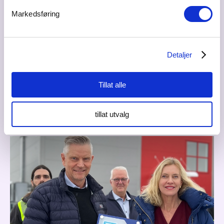
Markedsføring
Prisen ble overrakt sammen med diplom og blomster under
markeringen hos Areol. Foto: Areol Innredning
Innovasjon Gardermoen gratulerer Areol Innredninger AS
Detaljer
med en svært velfortjent utmerkelse. At en medlemsbedrift fra
regionen løftes frem nasjonalt for sitt bærekraftsarbeid
Tillat alle
gjennom 40 år, er både inspirerende og viktig for næringslivet i
Gardermoregionen.
tillat utvalg