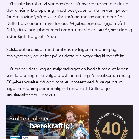
- Vi visste knapt at vi var nominert, så overraskelsen ble desto
større når vi ble oppringt med beskjeden om at vi vant prisen
for
Årets Miljøfyrtårn 2025
for små og mellomstore bedrifter.
Dette betyr enormt mye for oss. Miljøbesparelse ligger i vårt
DNA, da vi har jobbet med ombruk av reoler i 40 år, sier daglig
leder Kjetil Bergset i Areol.
Selskapet arbeider med ombruk av lagerinnredning og
reolsystemer, og peker på at dette gir betydelig klimaeffekt:
- Vi mener det viktigste miljøbidraget en bedrift med et lager
kan foreta seg er å velge brukt innredning. Vi snakker en mulig
CO₂-besparelse på opp mot 90 prosent ved å velge brukt
lagerinnredning sammenlignet med nytt. Dette er jo
sirkulærøkonomi i praksis.