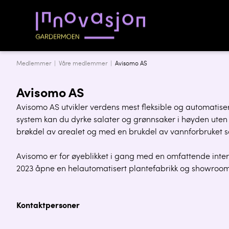
Medlemmer |
Våre medlemmer
|
Avisomo AS
Avisomo AS
Avisomo AS utvikler verdens mest fleksible og automatiser
system kan du dyrke salater og grønnsaker i høyden uten b
brøkdel av arealet og med en brukdel av vannforbruket 
Avisomo er for øyeblikket i gang med en omfattende inter
2023 åpne en helautomatisert plantefabrikk og showroo
Kontaktpersoner