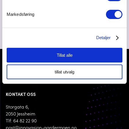
Markedsføring
Detaljer
Tillat alle
tillat utvalg
KONTAKT OSS
Storgata 6,
2050 Jessheim
Tlf: 64 82 22 90
post@innovasjon-gardermoen.no