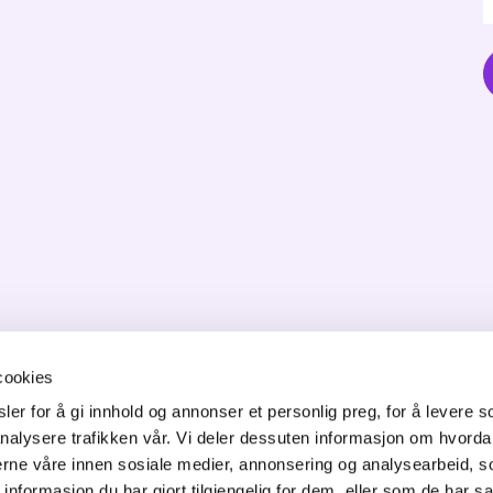
cookies
er for å gi innhold og annonser et personlig preg, for å levere s
ONTAKT OSS
nalysere trafikken vår. Vi deler dessuten informasjon om hvorda
nerne våre innen sosiale medier, annonsering og analysearbeid, 
orgata 6,
formasjon du har gjort tilgjengelig for dem, eller som de har sa