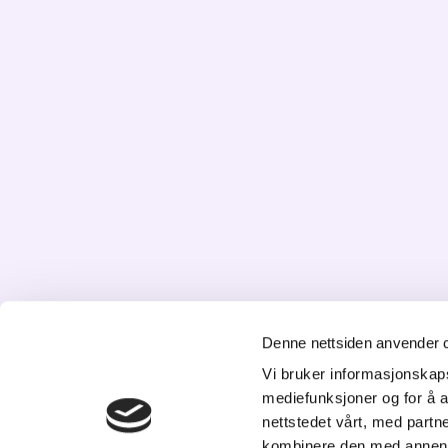
Denne nettsiden anvender 
Vi bruker informasjonskapsl
K
mediefunksjoner og for å a
nettstedet vårt, med part
St
kombinere den med annen in