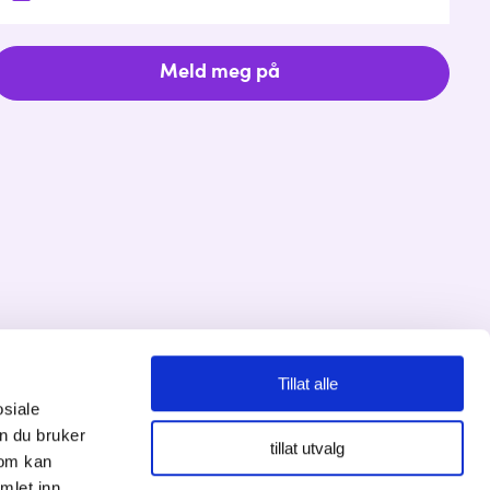
Tillat alle
osiale
Personvernserklæring
n du bruker
tillat utvalg
som kan
Cookies informasjon
mlet inn